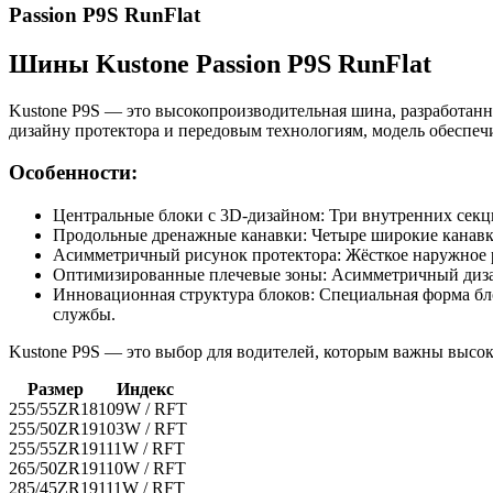
Passion P9S RunFlat
Шины Kustone Passion P9S RunFlat
Kustone P9S — это высокопроизводительная шина, разработанн
дизайну протектора и передовым технологиям, модель обеспеч
Особенности:
Центральные блоки с 3D-дизайном: Три внутренних секци
Продольные дренажные канавки: Четыре широкие канавки
Асимметричный рисунок протектора: Жёсткое наружное р
Оптимизированные плечевые зоны: Асимметричный дизай
Инновационная структура блоков: Специальная форма бл
службы.
Kustone P9S — это выбор для водителей, которым важны высок
Размер
Индекс
255/55ZR18
109W / RFT
255/50ZR19
103W / RFT
255/55ZR19
111W / RFT
265/50ZR19
110W / RFT
285/45ZR19
111W / RFT